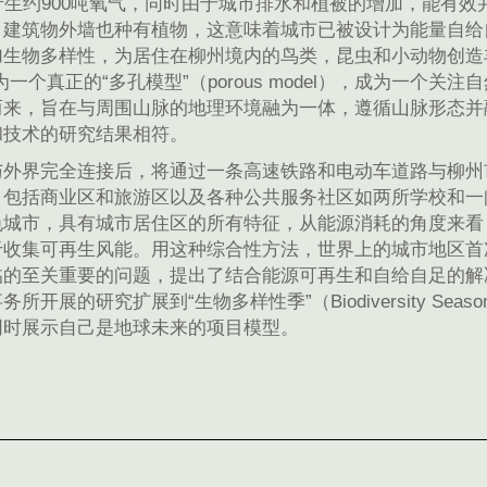
产生约900吨氧气，同时由于城市排水和植被的增加，能有
，建筑物外墙也种有植物，这意味着城市已被设计为能量自给
加生物多样性，为居住在柳州境内的鸟类，昆虫和小动物创造
为一个真正的“多孔模型”（porous model），成为一
而来，旨在与周围山脉的地理环境融为一体，遵循山脉形态并
和技术的研究结果相符。
与外界完全连接后，将通过一条高速铁路和电动车道路与柳州
，包括商业区和旅游区以及各种公共服务社区如两所学校和一
色城市，具有城市居住区的所有特征，从能源消耗的角度来看
于收集可再生风能。用这种综合性方法，世界上的城市地区首
临的至关重要的问题，提出了结合能源可再生和自给自足的解
所开展的研究扩展到“生物多样性季”（Biodiversity 
同时展示自己是地球未来的项目模型。