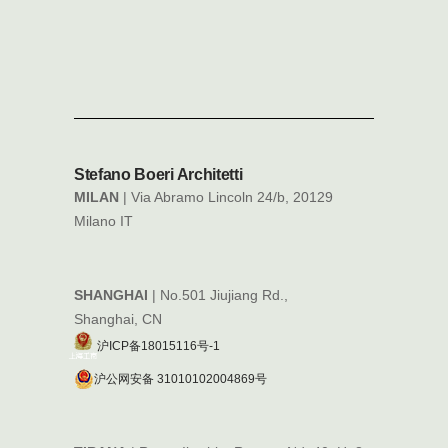
Stefano Boeri Architetti
MILAN
| Via Abramo Lincoln 24/b, 20129
Milano IT
SHANGHAI
| No.501 Jiujiang Rd.,
Shanghai, CN
沪ICP备18015116号-1
沪公网安备 31010102004869号