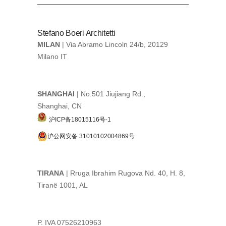
Stefano Boeri Architetti
MILAN
| Via Abramo Lincoln 24/b, 20129
Milano IT
SHANGHAI
| No.501 Jiujiang Rd.,
Shanghai, CN
沪ICP备18015116号-1
沪公网安备 31010102004869号
TIRANA
| Rruga Ibrahim Rugova Nd. 40, H. 8,
Tiranë 1001, AL
P. IVA 07526210963